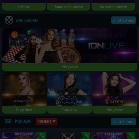
9 Putts
Bounce Roulette
Soccer Roulette
Lihat Semua
LIVE CASINO
Play Now
Play Now
Play Now
Play Now
POPULAR
PROMO
Lihat Semua