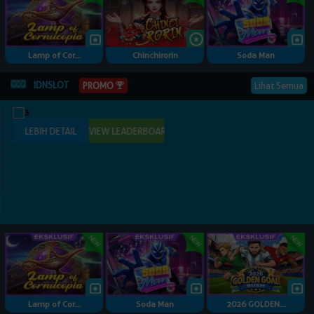
Lamp of Cor...
Chinchirorin
Soda Man
IDNSLOT
PROMO
Lihat Semua
Lamp of Cor...
Soda Man
2026 GOLDEN...