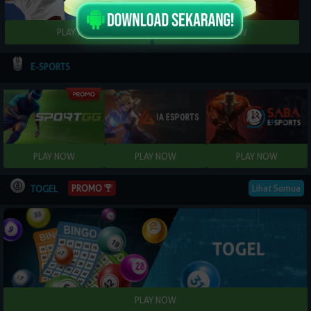
E-SPORTS
PROMO
Lihat Semua
TOGEL