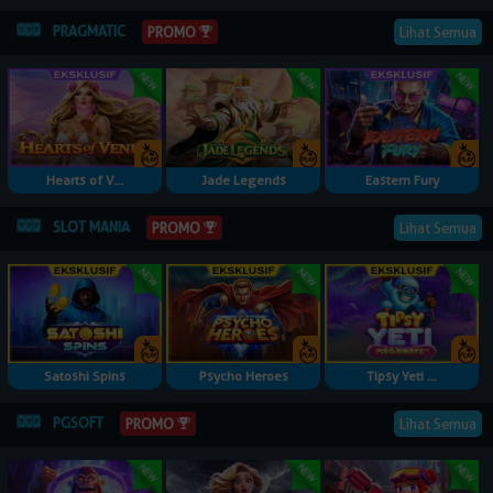
PRAGMATIC
PROMO
Lihat Semua
Hearts of V...
Jade Legends
Eastern Fury
SLOT MANIA
PROMO
Lihat Semua
Satoshi Spins
Psycho Heroes
Tipsy Yeti ...
PGSOFT
PROMO
Lihat Semua