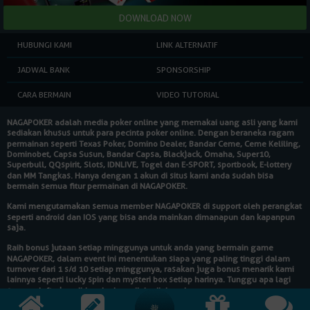
HUBUNGI KAMI
LINK ALTERNATIF
JADWAL BANK
SPONSORSHIP
CARA BERMAIN
VIDEO TUTORIAL
NAGAPOKER
adalah media poker online yang memakai uang asli yang kami
sediakan khusus untuk para pecinta poker online. Dengan beraneka ragam
permainan seperti Texas Poker, Domino Dealer, Bandar Ceme, Ceme Keliling,
Dominobet, Capsa Susun, Bandar Capsa, Blackjack, Omaha, Super10,
Superbull, QQspirit, Slots, IDNLIVE, Togel dan E-SPORT, sportbook, E-lottery
dan MM Tangkas. Hanya dengan 1 akun di situs kami anda sudah bisa
bermain semua fitur permainan di
NAGAPOKER
.
Kami mengutamakan semua member
NAGAPOKER
di support oleh perangkat
seperti android dan IOS yang bisa anda mainkan dimanapun dan kapanpun
saja.
Raih bonus jutaan setiap minggunya untuk anda yang bermain game
NAGAPOKER
, dalam event ini menentukan siapa yang paling tinggi dalam
turnover dari 1 s/d 10 setiap minggunya, rasakan juga bonus menarik kami
lainnya seperti lucky spin dan mysteri box setiap harinya. Tunggu apa lagi
segera daftarkan diri anda dan raih hadiahnya!